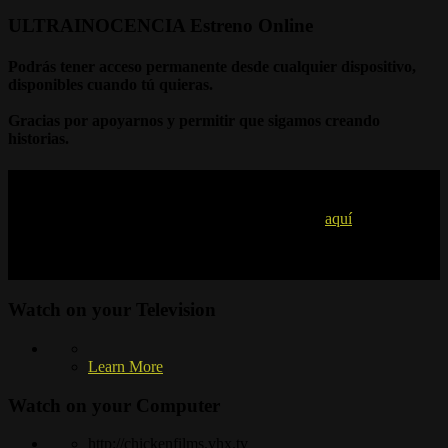
ULTRAINOCENCIA Estreno Online
Podrás tener acceso permanente desde cualquier dispositivo,
disponibles cuando tú quieras.
Gracias por apoyarnos y permitir que sigamos creando
historias.
¿Quieres estar al tanto?
Puedes suscribirte a la newsletter de la productora
aquí
. Te
mantendremos al tanto de las novedades.
Watch on your
Television
Learn More
Watch on your
Computer
http://chickenfilms.vhx.tv